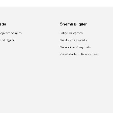
zda
Önemli Bilgiler
lojikambalajim
Satış Sözleşmesi
p Bilgileri
Gizlilik ve Güvenlik
Garanti ve Kolay İade
Gönder
Kişisel Verilerin Korunması
Nugget Kutusu Orta (10,5x18x7 cm)
217,00 TL + KDV
Ekonomik Naturel 
İncele