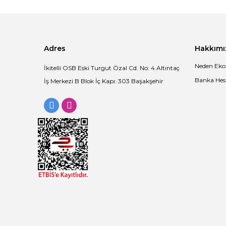
Ürün bilgilerinde hatalar bulunuyor.
Ürün fiyatı diğer sitelerden daha pahalı.
Bu ürüne benzer farklı alternatifler olmalı.
Adres
Hakkımı
Neden Eko
İkitelli OSB Eski Turgut Özal Cd. No: 4 Altıntaç
Banka Hesa
İş Merkezi B Blok İç Kapı: 303 Başakşehir
Ekolojik Tahta Çatal 16 cm
58,90 TL + KDV
İncele
Kraft Karton 