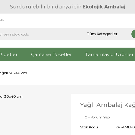
Sürdürülebilir bir dünya için
Ekolojik Ambalaj
rgo
Pipetler
Çanta ve Poşetler
Tamamlayıcı Ürünler
Kağıdı 30x40 cm
Yağlı Ambalaj Ka
0 - Yorum Yap
Stok Kodu
KP-AMB-0