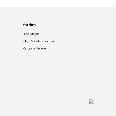
Yardım
Bize Ulaşın
Sıkça Sorulan Sorular
Kargom Nerede
Kraft Çanta Büyük Boy 27x15,5x29,5 cm