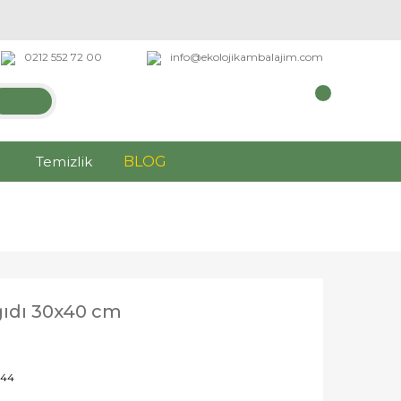
0212 552 72 00
info@ekolojikambalajim.com
Temizlik
BLOG
ğıdı 30x40 cm
44