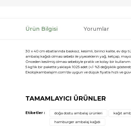
Ürün Bilgisi
Yorumlar
30 x 40 cm ebatlarında baskısız, kesimli, birinci kalite, ev dış
ambalaj kağıdı olması sebebi ile yiyeceklerin yağ, ketçap, mayon
Önceden kesilmiş olması sebebiyle pratik ve kolay bir kullanım 
5 kg'lik bir pakette yaklaşık 1025 adet (+/- %3 değişiklik göste
Ekolojikambalajim.com'da uygun ve düşük fiyatla hızlı ve güvenl
Bu ürünün fiyat bilgisi, resim, ürün açıklamalarında ve di
TAMAMLAYICI ÜRÜNLER
Görüş ve önerileriniz için teşekkür ederiz.
Etiketler :
doğa dostu ambalaj ürünleri
kağıt amb
Ürün resmi kalitesiz, bozuk veya görüntülenemiyor.
hamburger ambalaj kağıdı
Ürün açıklamasında eksik bilgiler bulunuyor.