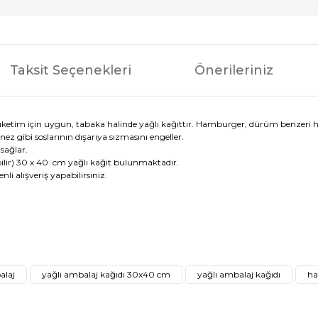
Taksit Seçenekleri
Önerileriniz
ı tüketim için uygun, tabaka halinde yağlı kağıttır. Hamburger, dürüm benzeri he
ez gibi soslarının dışarıya sızmasını engeller.
sağlar.
rebilir) 30 x 40 cm yağlı kağıt bulunmaktadır.
i alışveriş yapabilirsiniz.
ğer konularda yetersiz gördüğünüz noktaları öneri formunu kullanarak tar
Bu ürüne ilk yorumu siz yapın!
alaj
yağlı ambalaj kağıdı 30x40 cm
yağlı ambalaj kağıdı
ha
Yorum Yaz