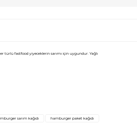
r türlü fastfood yiyeceklerin sarımı için uygundur. Yağlı
afımıza iletebilirsiniz.
mburger sarım kağıdı
hamburger paket kağıdı