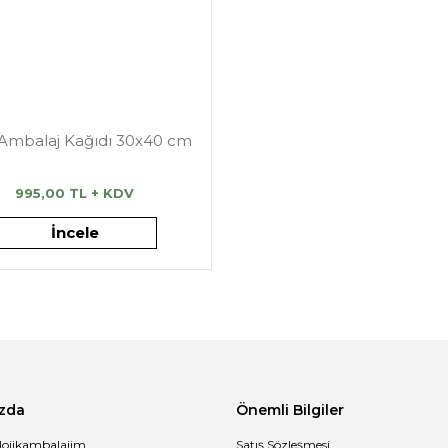
 Ambalaj Kağıdı 30x40 cm
995,00 TL + KDV
İncele
zda
Önemli Bilgiler
lojikambalajim
Satış Sözleşmesi