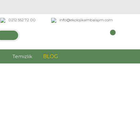
0212 552 72 00
info@ekolojikambalajim.com
Temizlik
BLOG