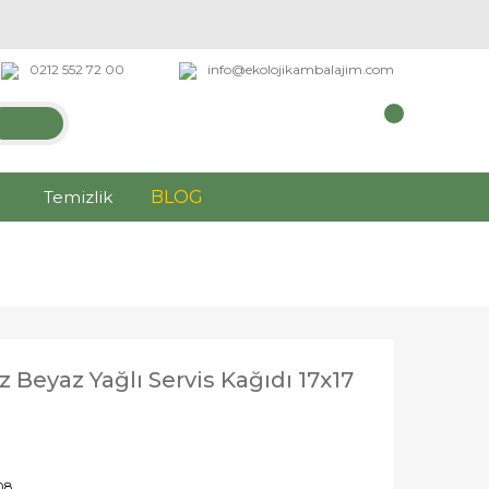
0212 552 72 00
info@ekolojikambalajim.com
Temizlik
BLOG
z Beyaz Yağlı Servis Kağıdı 17x17
08