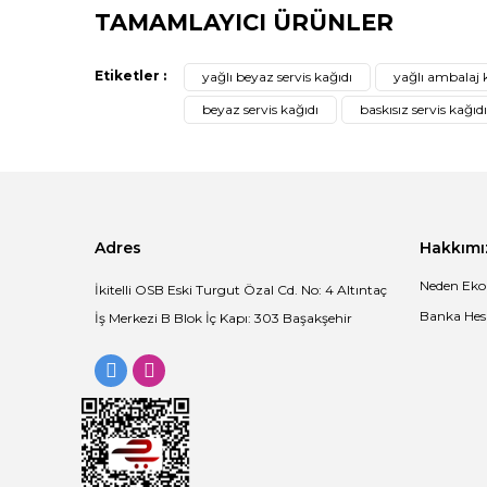
Bu ürünün fiyat bilgisi, resim, ürün açıklamalarında ve di
TAMAMLAYICI ÜRÜNLER
Görüş ve önerileriniz için teşekkür ederiz.
Etiketler :
yağlı beyaz servis kağıdı
yağlı ambalaj 
Ürün resmi kalitesiz, bozuk veya görüntülenemiyor.
beyaz servis kağıdı
baskısız servis kağıdı
Ürün açıklamasında eksik bilgiler bulunuyor.
Ürün bilgilerinde hatalar bulunuyor.
Ürün fiyatı diğer sitelerden daha pahalı.
Bu ürüne benzer farklı alternatifler olmalı.
Adres
Hakkımı
Neden Eko
İkitelli OSB Eski Turgut Özal Cd. No: 4 Altıntaç
Banka Hesa
İş Merkezi B Blok İç Kapı: 303 Başakşehir