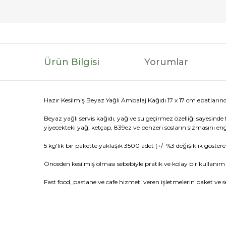
Ürün Bilgisi
Yorumlar
Hazır Kesilmiş Beyaz Yağlı Ambalaj Kağıdı 17 x 17 cm ebatlarınd
Beyaz yağlı servis kağıdı, yağ ve su geçirmez özelliği sayesinde f
yiyecekteki yağ, ketçap, 839ez ve benzeri sosların sızmasını eng
5 kg'lik bir pakette yaklaşık 3500 adet (+/- %3 değişiklik göster
Önceden kesilmiş olması sebebiyle pratik ve kolay bir kullanım 
Fast food, pastane ve cafe hizmeti veren işletmelerin paket ve s