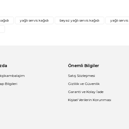
ğer konularda yetersiz gördüğünüz noktaları öneri formunu kullanarak tar
Bu ürüne ilk yorumu siz yapın!
kağıdı
yağlı servis kağıdı
beyaz yağlı servis kağıdı
yağlı servis
Yorum Yaz
zda
Önemli Bilgiler
lojikambalajim
Satış Sözleşmesi
p Bilgileri
Gizlilik ve Güvenlik
Garanti ve Kolay İade
Gönder
Kişisel Verilerin Korunması
Garson Katlama Kraft Peçete 24x24 cm
Kra