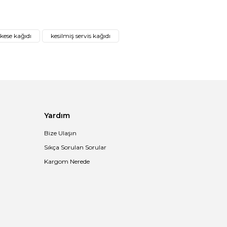
afımıza iletebilirsiniz.
 kese kağıdı
kesilmiş servis kağıdı
Yardım
Bize Ulaşın
Sıkça Sorulan Sorular
Kargom Nerede
ft Kağıt Pipet Kağıt Sargılı 6x197 mm