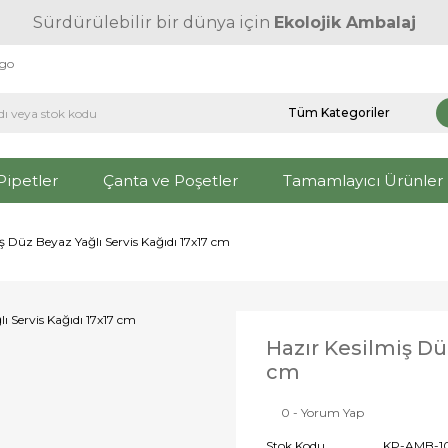
Sürdürülebilir bir dünya için
Ekolojik Ambalaj
rgo
Pipetler
Çanta ve Poşetler
Tamamlayıcı Ürünler
ş Düz Beyaz Yağlı Servis Kağıdı 17x17 cm
Hazır Kesilmiş Dü
cm
0 - Yorum Yap
Stok Kodu
KP-AMB-1