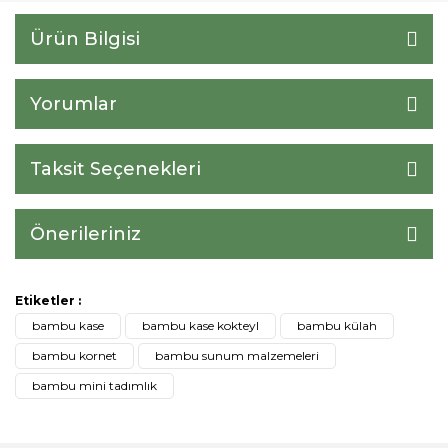
Ürün Bilgisi
Yorumlar
Taksit Seçenekleri
Önerileriniz
Etiketler :
bambu kase
bambu kase kokteyl
bambu külah
bambu kornet
bambu sunum malzemeleri
bambu mini tadımlık