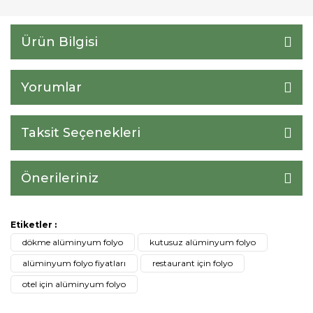
Ürün Bilgisi
Yorumlar
Taksit Seçenekleri
Önerileriniz
Etiketler :
dökme alüminyum folyo
kutusuz alüminyum folyo
alüminyum folyo fiyatları
restaurant için folyo
otel için alüminyum folyo