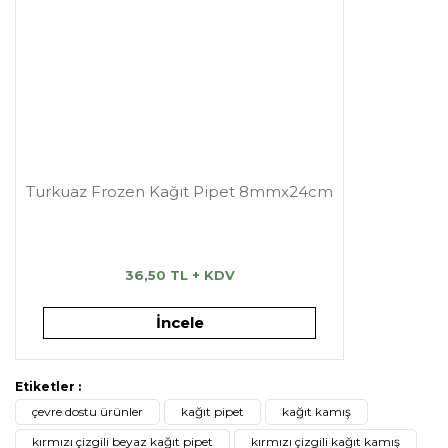
Turkuaz Frozen Kağıt Pipet 8mmx24cm
36,50 TL + KDV
İncele
Etiketler :
çevre dostu ürünler
kağıt pipet
kağıt kamış
kırmızı çizgili beyaz kağıt pipet
kırmızı çizgili kağıt kamış