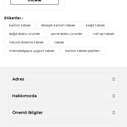
Etiketler :
karton tabak
ekoojik karton tabak
kağıt tabak
doğa dostu ürünler
çevre dostu ürünler
roll up tabak
nature dreams tabak
tabak
mikrodalgaya uygun tabak
karton tabak çeşitleri
Adres
Hakkımızda
Önemli Bilgiler