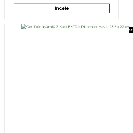
İncele
St