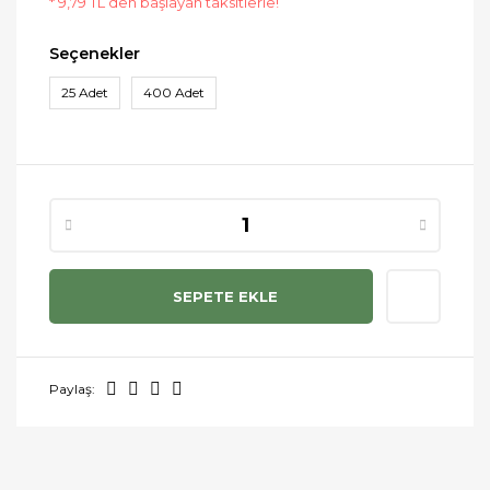
* 9,79 TL den başlayan taksitlerle!
Seçenekler
25 Adet
400 Adet
SEPETE EKLE
Paylaş: