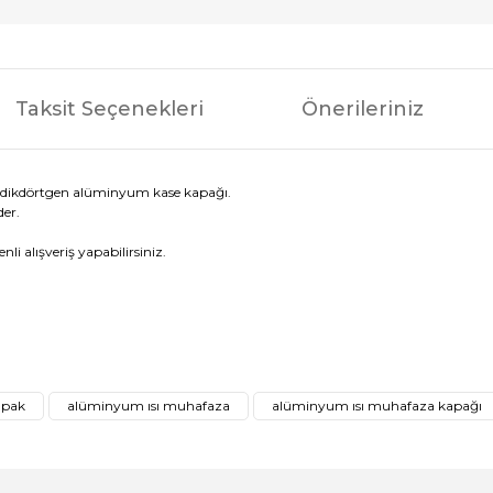
Taksit Seçenekleri
Önerileriniz
 dikdörtgen alüminyum kase kapağı.
der.
i alışveriş yapabilirsiniz.
ğer konularda yetersiz gördüğünüz noktaları öneri formunu kullanarak tar
Bu ürüne ilk yorumu siz yapın!
apak
alüminyum ısı muhafaza
alüminyum ısı muhafaza kapağı
Yorum Yaz