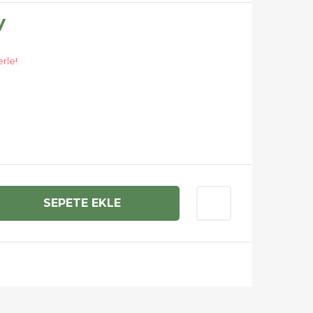
V
erle!
SEPETE EKLE