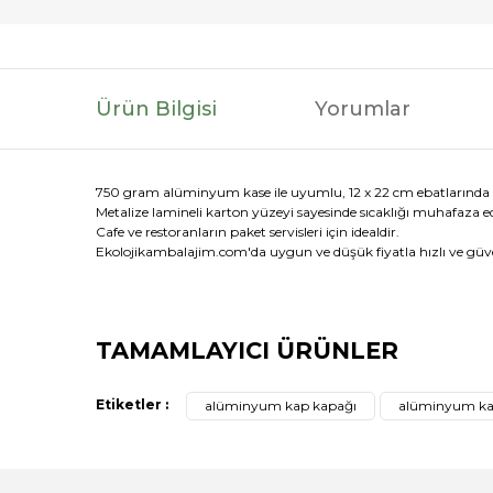
Ürün Bilgisi
Yorumlar
750 gram alüminyum kase ile uyumlu, 12 x 22 cm ebatlarında
Metalize lamineli karton yüzeyi sayesinde sıcaklığı muhafaza e
Cafe ve restoranların paket servisleri için idealdir.
Ekolojikambalajim.com'da uygun ve düşük fiyatla hızlı ve güvenl
Bu ürünün fiyat bilgisi, resim, ürün açıklamalarında ve di
TAMAMLAYICI ÜRÜNLER
Görüş ve önerileriniz için teşekkür ederiz.
Etiketler :
alüminyum kap kapağı
alüminyum k
Ürün resmi kalitesiz, bozuk veya görüntülenemiyor.
Ürün açıklamasında eksik bilgiler bulunuyor.
Ürün bilgilerinde hatalar bulunuyor.