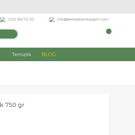
0212 552 72 00
info@ekolojikambalajim.com
Temizlik
BLOG
 750 gr