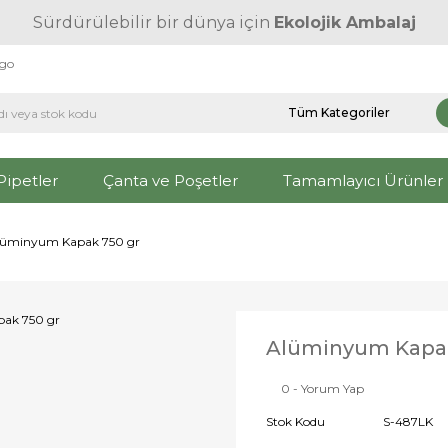
Sürdürülebilir bir dünya için
Ekolojik Ambalaj
rgo
Pipetler
Çanta ve Poşetler
Tamamlayıcı Ürünler
lüminyum Kapak 750 gr
Alüminyum Kapak
0 - Yorum Yap
Stok Kodu
S-487LK