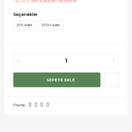
* 42,35 TL den başlayan taksitlerle!
Seçenekler
270 Adet
2700 Adet
SEPETE EKLE
Paylaş: