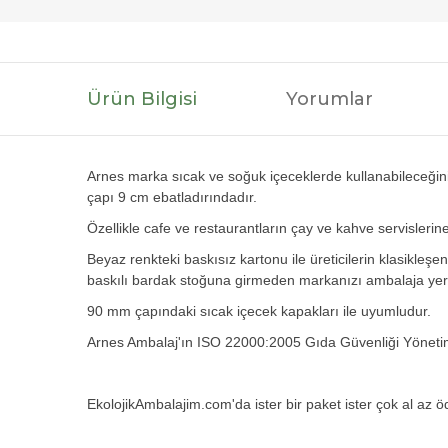
Ürün Bilgisi
Yorumlar
Arnes marka sıcak ve soğuk içeceklerde kullanabileceğini
çapı 9 cm ebatladırındadır.
Özellikle cafe ve restaurantların çay ve kahve servislerine
Beyaz renkteki baskısız kartonu ile üreticilerin klasikleşe
baskılı bardak stoğuna girmeden markanızı ambalaja yerl
90 mm çapındaki sıcak içecek kapakları ile uyumludur.
Arnes Ambalaj'ın ISO 22000:2005 Gıda Güvenliği Yönetim
EkolojikAmbalajim.com'da ister bir paket ister çok al az öd