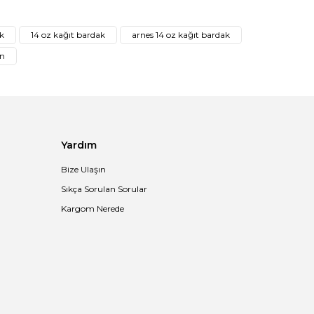
afımıza iletebilirsiniz.
k
14 oz kağıt bardak
arnes 14 oz kağıt bardak
ın
Yardım
Bize Ulaşın
Sıkça Sorulan Sorular
Kargom Nerede