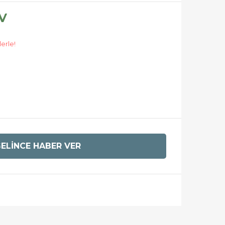
DV
lerle!
ELİNCE HABER VER