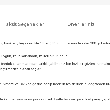
Taksit Seçenekleri
Önerileriniz
z, baskısız, beyaz renkte 14 oz ( 410 ml ) hacminde kalın 300 gr karto
 uygun, kalın kartondan, kaliteli bir üründür.
n bardak tasarımlarından farklılaşabilmeniz için hızlı bir çözüm sunmakta
eştirmenize olanak sağlar.
 Sistemi ve BRC belgesine sahip modern tesislerinde el değmeden üre
e kampanyası ile uygun ve düşük fiyatla hızlı ve güvenli alışveriş yapabi