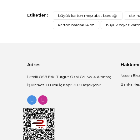
Bu ürünün fiyat bilgisi, resim, ürün açıklamalarında ve di
Etiketler :
büyük karton meşrubat bardağı
otel 
Görüş ve önerileriniz için teşekkür ederiz.
karton bardak 14 oz
büyük beyaz kart
Ürün resmi kalitesiz, bozuk veya görüntülenemiyor.
Ürün açıklamasında eksik bilgiler bulunuyor.
Ürün bilgilerinde hatalar bulunuyor.
Ürün fiyatı diğer sitelerden daha pahalı.
Adres
Hakkımı
Bu ürüne benzer farklı alternatifler olmalı.
Neden Eko
İkitelli OSB Eski Turgut Özal Cd. No: 4 Altıntaç
Banka Hesa
İş Merkezi B Blok İç Kapı: 303 Başakşehir