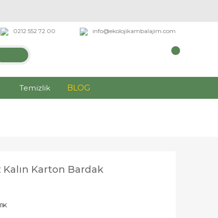
0212 552 72 00
info@ekolojikambalajim.com
Temizlik
BLOG
 Kalın Karton Bardak
1K