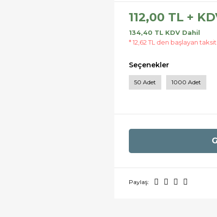
112,00 TL + K
134,40 TL KDV Dahil
* 12,62 TL den başlayan taksit
Seçenekler
50 Adet
1000 Adet
G
Paylaş: