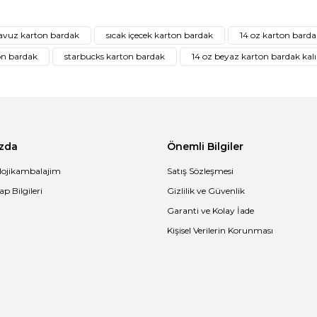
ğer konularda yetersiz gördüğünüz noktaları öneri formunu kullanarak tar
havuz karton bardak
sıcak içecek karton bardak
14 oz karton barda
Bu ürüne ilk yorumu siz yapın!
on bardak
starbucks karton bardak
14 oz beyaz karton bardak kal
Yorum Yaz
zda
Önemli Bilgiler
lojikambalajim
Satış Sözleşmesi
p Bilgileri
Gizlilik ve Güvenlik
Garanti ve Kolay İade
Kişisel Verilerin Korunması
Gönder