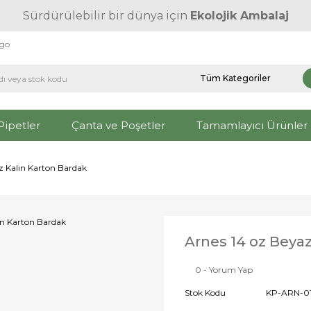
Sürdürülebilir bir dünya için
Ekolojik Ambalaj
rgo
Pipetler
Çanta ve Poşetler
Tamamlayıcı Ürünler
z Kalın Karton Bardak
Arnes 14 oz Beyaz
0 - Yorum Yap
Stok Kodu
KP-ARN-01