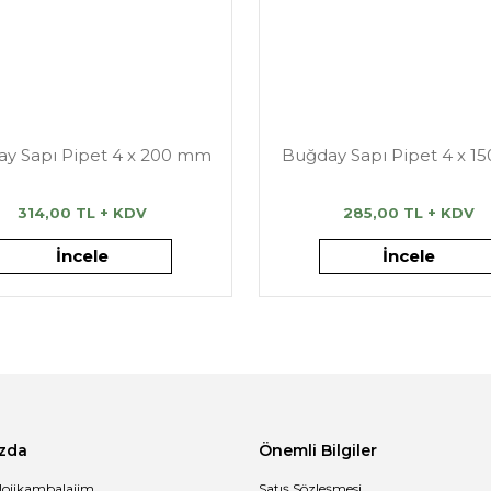
y Sapı Pipet 4 x 200 mm
Buğday Sapı Pipet 4 x 
314,00 TL + KDV
285,00 TL + KDV
İncele
İncele
zda
Önemli Bilgiler
lojikambalajim
Satış Sözleşmesi