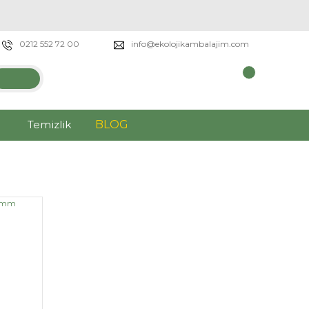
0212 552 72 00
info@ekolojikambalajim.com
Temizlik
BLOG