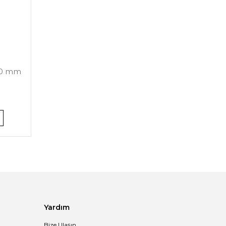
150 mm
Yardım
Bize Ulaşın