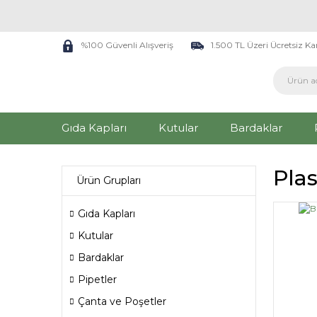
%100 Güvenli Alışveriş
1.500 TL Üzeri Ücretsiz K
Gıda Kapları
Kutular
Bardaklar
Plas
Ürün Grupları
Gıda Kapları
Kutular
Bardaklar
Pipetler
Çanta ve Poşetler