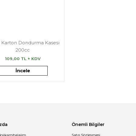
 Karton Dondurma Kasesi
200cc
109,00 TL + KDV
İncele
zda
Önemli Bilgiler
lojikambalajim
Satış Sözleşmesi