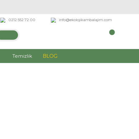
0212 552 72 00
info@ekolojikambalajim.com
Temizlik
BLOG