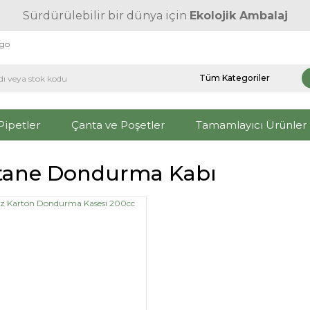
Sürdürülebilir bir dünya için
Ekolojik Ambalaj
rgo
Pipetler
Çanta ve Poşetler
Tamamlayıcı Ürünler
tane Dondurma Kabı