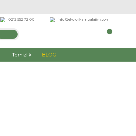
0212 552 72 00
info@ekolojikambalajim.com
Temizlik
BLOG