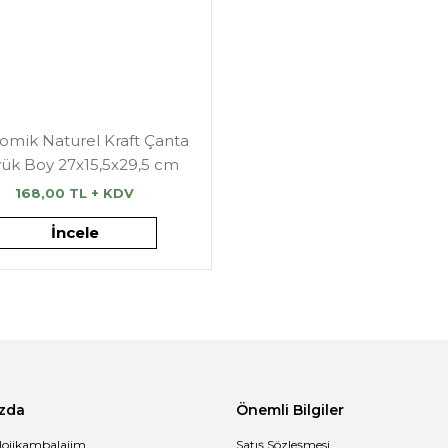
omik Naturel Kraft Çanta
ük Boy 27x15,5x29,5 cm
168,00 TL + KDV
İncele
zda
Önemli Bilgiler
lojikambalajim
Satış Sözleşmesi