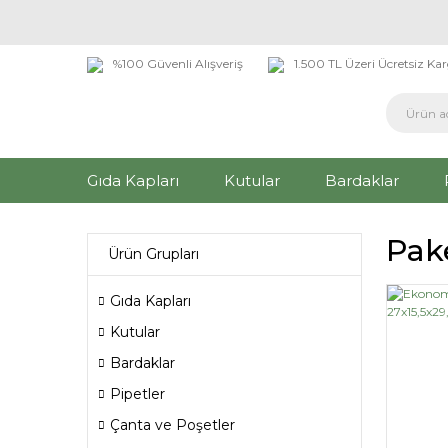
%100 Güvenli Alışveriş
1.500 TL Üzeri Ücretsiz Ka
Gıda Kapları
Kutular
Bardaklar
Pake
Ürün Grupları
Gıda Kapları
Kutular
Bardaklar
Pipetler
Çanta ve Poşetler