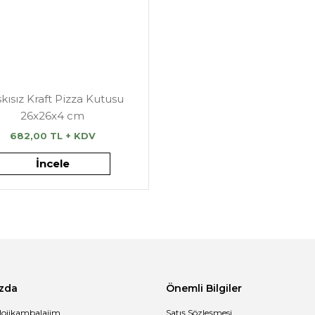
kısız Kraft Pizza Kutusu
26x26x4 cm
682,00 TL + KDV
İncele
zda
Önemli Bilgiler
lojikambalajim
Satış Sözleşmesi