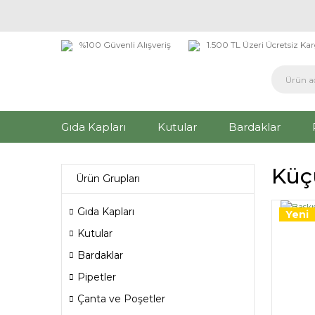
%100 Güvenli Alışveriş
1.500 TL Üzeri Ücretsiz Ka
Gıda Kapları
Kutular
Bardaklar
Küç
Ürün Grupları
Gıda Kapları
Yeni
Kutular
Bardaklar
Pipetler
Çanta ve Poşetler