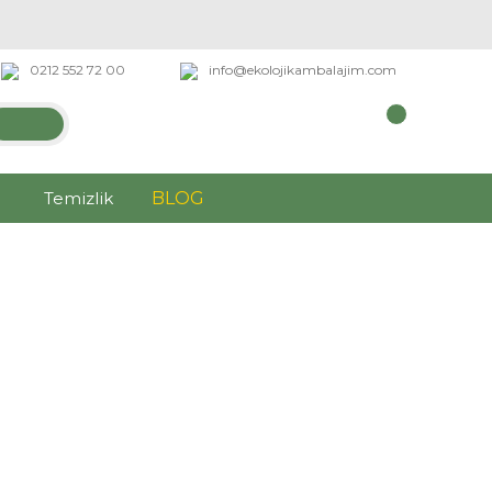
0212 552 72 00
info@ekolojikambalajim.com
Temizlik
BLOG