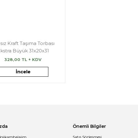
sız Kraft Taşıma Torbası
kstra Büyük 31x20x31
328,00 TL + KDV
İncele
zda
Önemli Bilgiler
lojikambalajim
Satış Sözleşmesi