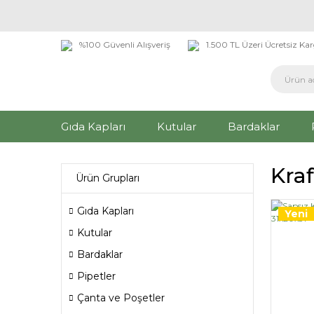
%100 Güvenli Alışveriş
1.500 TL Üzeri Ücretsiz Ka
Gıda Kapları
Kutular
Bardaklar
Kraf
Ürün Grupları
Gıda Kapları
Yeni
Kutular
Bardaklar
Pipetler
Çanta ve Poşetler