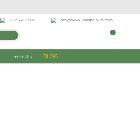
0212 552 72 00
info@ekolojikambalajim.com
Temizlik
BLOG