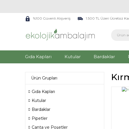
%100 Güvenli Alışveriş
1.500 TL Üzeri Ücretsiz K
Gıda Kapları
Kutular
Bardaklar
Kır
Ürün Grupları
Gıda Kapları
Kutular
Bardaklar
Pipetler
Çanta ve Poşetler