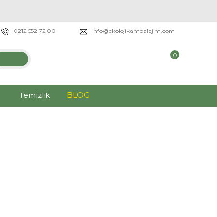
0212 552 72 00
info@ekolojikambalajim.com
0
Temizlik
BLOG