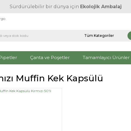
Sürdürülebilir bir dünya için
Ekolojik Ambalaj
argo
Pipetler
Çanta ve Poşetler
Tamamlayıcı Ürünler
mızı Muffin Kek Kapsülü