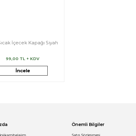
Sıcak İçecek Kapağı Siyah
99,00 TL + KDV
İncele
zda
Önemli Bilgiler
lojikambalajim
Satış Sözleşmesi