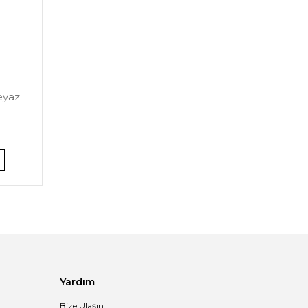
eyaz
Yardım
Bize Ulaşın