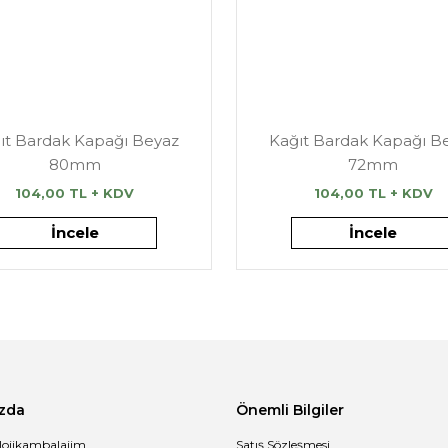
ıt Bardak Kapağı Beyaz
Kağıt Bardak Kapağı B
80mm
72mm
104,00 TL + KDV
104,00 TL + KDV
İncele
İncele
zda
Önemli Bilgiler
lojikambalajim
Satış Sözleşmesi