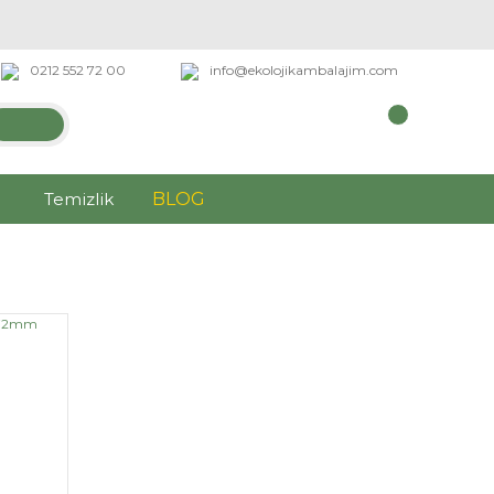
0212 552 72 00
info@ekolojikambalajim.com
Temizlik
BLOG