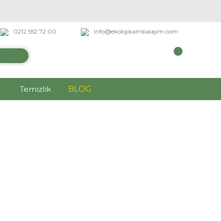
0212 552 72 00
info@ekolojikambalajim.com
Temizlik
BLOG