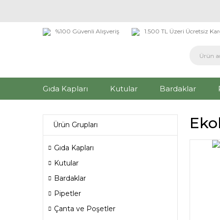
%100 Güvenli Alışveriş
1.500 TL Üzeri Ücretsiz Ka
Gıda Kapları
Kutular
Bardaklar
Ekol
Ürün Grupları
Gıda Kapları
Kutular
Bardaklar
Pipetler
Çanta ve Poşetler