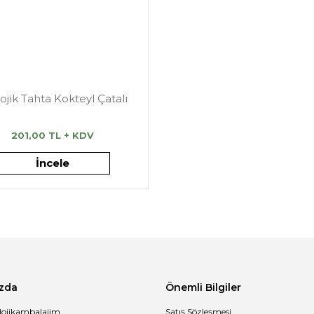
ojik Tahta Kokteyl Çatalı
201,00 TL + KDV
İncele
zda
Önemli Bilgiler
lojikambalajim
Satış Sözleşmesi