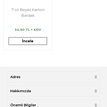
Alüminyum Kap ve Kapakları
Paketli Şekerler
7 oz Beyaz Karton
Bardak
Mini Tadımlık Kaplar
Islak Mendiller
Doypack Kilitli Ambalajlar
34,90 TL + KDV
Kraft Kilitli Doypackler
İncele
Sos Kapları
Adres
Hakkımızda
Önemli Bilgiler