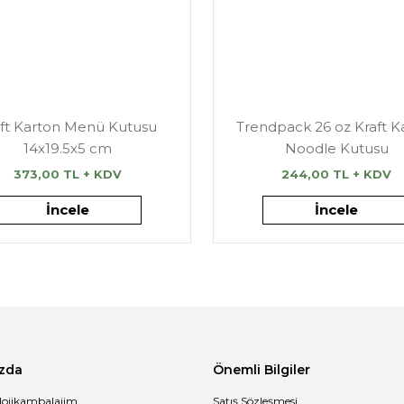
aft Karton Menü Kutusu
Trendpack 26 oz Kraft K
14x19.5x5 cm
Noodle Kutusu
373,00 TL + KDV
244,00 TL + KDV
İncele
İncele
zda
Önemli Bilgiler
lojikambalajim
Satış Sözleşmesi