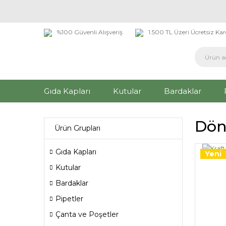
%100 Güvenli Alışveriş
1.500 TL Üzeri Ücretsiz Ka
Gıda Kapları
Kutular
Bardaklar
Dön
Ürün Grupları
Gıda Kapları
Yeni
Kutular
Bardaklar
Pipetler
Çanta ve Poşetler