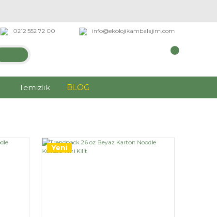
0212 552 72 00
info@ekolojikambalajim.com
Temizlik
BLOG
Yeni