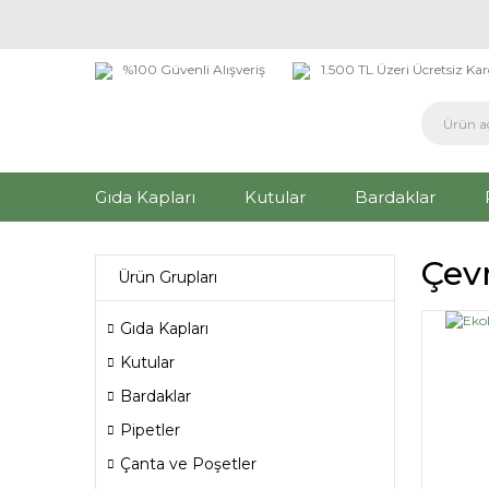
%100 Güvenli Alışveriş
1.500 TL Üzeri Ücretsiz Ka
Gıda Kapları
Kutular
Bardaklar
Çev
Ürün Grupları
Gıda Kapları
Kutular
Bardaklar
Pipetler
Çanta ve Poşetler