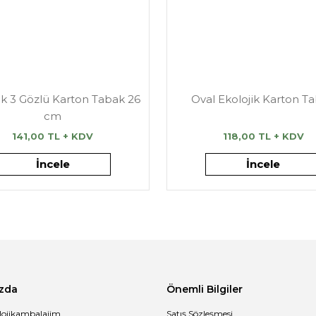
ik 3 Gözlü Karton Tabak 26
Oval Ekolojik Karton T
cm
141,00 TL + KDV
118,00 TL + KDV
İncele
İncele
zda
Önemli Bilgiler
lojikambalajim
Satış Sözleşmesi