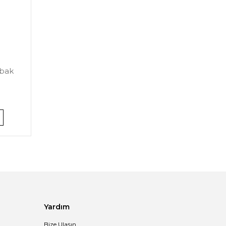
abak
Yardım
Bize Ulaşın