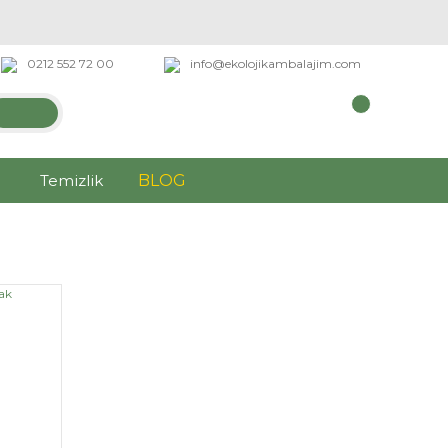
0212 552 72 00
info@ekolojikambalajim.com
Temizlik
BLOG