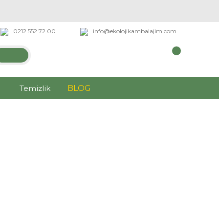
0212 552 72 00
info@ekolojikambalajim.com
Temizlik
BLOG