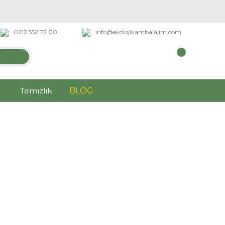
0212 552 72 00
info@ekolojikambalajim.com
Temizlik
BLOG