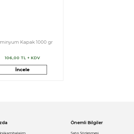
üminyum Kapak 1000 gr
106,00 TL + KDV
İncele
zda
Önemli Bilgiler
lojikambalajim
Satış Sözleşmesi