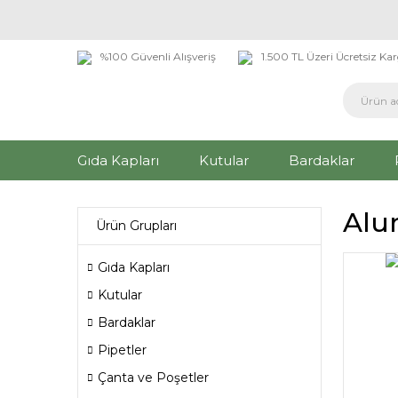
%100 Güvenli Alışveriş
1.500 TL Üzeri Ücretsiz Ka
Gıda Kapları
Kutular
Bardaklar
Alu
Ürün Grupları
Gıda Kapları
Kutular
Bardaklar
Pipetler
Çanta ve Poşetler