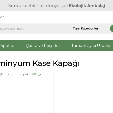
Sürdürülebilir bir dünya için
Ekolojik Ambalaj
rgo
Pipetler
Çanta ve Poşetler
Tamamlayıcı Ürünler
minyum Kase Kapağı