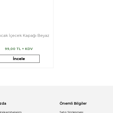
Sıcak İçecek Kapağı Beyaz
99,00 TL + KDV
İncele
zda
Önemli Bilgiler
lojikambalajim
Satış Sözleşmesi