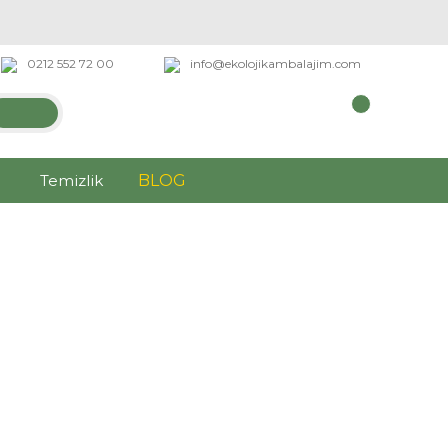
0212 552 72 00
info@ekolojikambalajim.com
Temizlik
BLOG